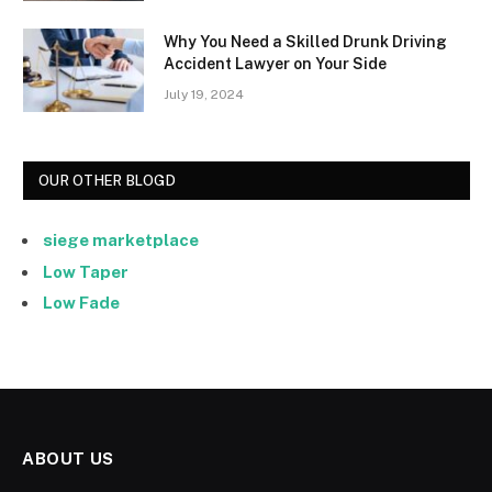
Why You Need a Skilled Drunk Driving
Accident Lawyer on Your Side
July 19, 2024
OUR OTHER BLOGD
siege marketplace
Low Taper
Low Fade
ABOUT US