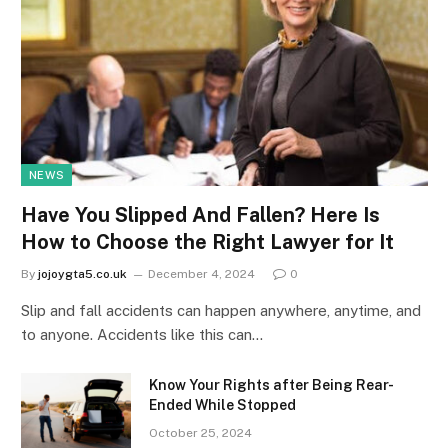
NEWS
Have You Slipped And Fallen? Here Is
How to Choose the Right Lawyer for It
By
jojoygta5.co.uk
December 4, 2024
0
Slip and fall accidents can happen anywhere, anytime, and
to anyone. Accidents like this can…
Know Your Rights after Being Rear-
Ended While Stopped
October 25, 2024