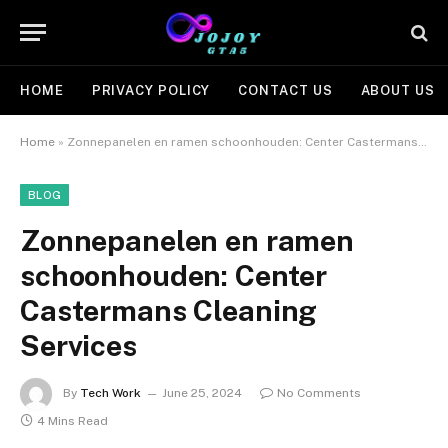
HOME
PRIVACY POLICY
CONTACT US
ABOUT US
Home
»
Zonnepanelen en ramen schoonhouden: Center Castermans Cleaning Services
BLOG
Zonnepanelen en ramen
schoonhouden: Center
Castermans Cleaning
Services
By
Tech Work
June 25, 2024
No Comments
4 Mins Read